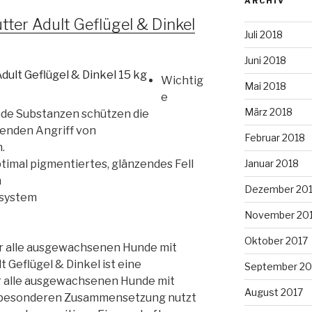
ARCHIV
er Adult Geflügel & Dinkel
Juli 2018
Juni 2018
Wichtig
Mai 2018
e
März 2018
ende Substanzen schützen die
enden Angriff von
Februar 2018
.
Januar 2018
timal pigmentiertes, glänzendes Fell
h
Dezember 20
nsystem
November 20
Oktober 2017
r alle ausgewachsenen Hunde mit
 Geflügel & Dinkel ist eine
September 20
 alle ausgewachsenen Hunde mit
August 2017
er besonderen Zusammensetzung nutzt