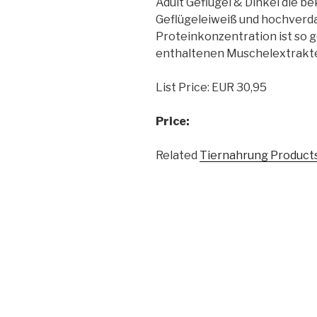
Adult Geflügel & Dinkel die 
Geflügeleiweiß und hochverda
Proteinkonzentration ist so g
enthaltenen Muschelextrakte
List Price: EUR 30,95
Price:
Related
Tiernahrung Product