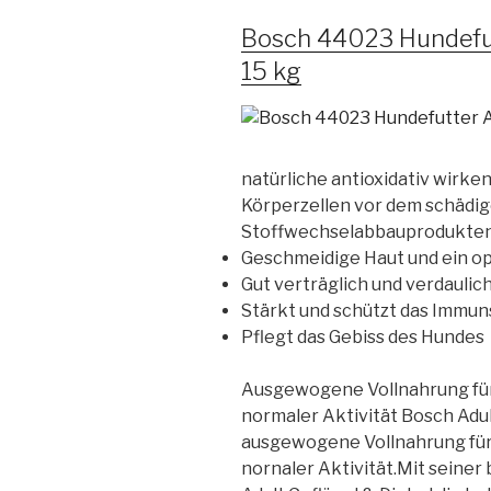
Bosch 44023 Hundefutt
15 kg
natürliche antioxidativ wirk
Körperzellen vor dem schädig
Stoffwechselabbauprodukten
Geschmeidige Haut und ein op
Gut verträglich und verdaulic
Stärkt und schützt das Immu
Pflegt das Gebiss des Hundes
Ausgewogene Vollnahrung fü
normaler Aktivität Bosch Adult
ausgewogene Vollnahrung für
nornaler Aktivität.Mit sein