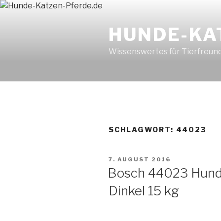
Zum
Inhalt
HUNDE-KA
springen
Wissenswertes für Tierfreun
SCHLAGWORT: 44023
VERÖFFENTLICHT
7. AUGUST 2016
AM
Bosch 44023 Hunde
Dinkel 15 kg