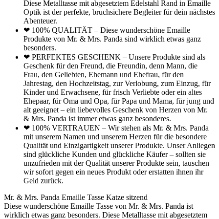
Diese Metalltasse mit abgesetztem Edelstahl Rand in Emaille
Optik ist der perfekte, bruchsichere Begleiter für dein nächstes
Abenteuer.
❤ 100% QUALITÄT – Diese wunderschöne Emaille
Produkte von Mr. & Mrs. Panda sind wirklich etwas ganz
besonders.
❤ PERFEKTES GESCHENK – Unsere Produkte sind als
Geschenk für den Freund, die Freundin, denn Mann, die
Frau, den Geliebten, Ehemann und Ehefrau, für den
Jahrestag, den Hochzeitstag, zur Verlobung, zum Einzug, für
Kinder und Erwachsene, für frisch Verliebte oder ein altes
Ehepaar, für Oma und Opa, für Papa und Mama, für jung und
alt geeignet – ein liebevolles Geschenk von Herzen von Mr.
& Mrs. Panda ist immer etwas ganz besonderes.
❤ 100% VERTRAUEN – Wir stehen als Mr. & Mrs. Panda
mit unserem Namen und unserem Herzen für die besondere
Qualität und Einzigartigkeit unserer Produkte. Unser Anliegen
sind glückliche Kunden und glückliche Käufer – sollten sie
unzufrieden mit der Qualität unserer Produkte sein, tauschen
wir sofort gegen ein neues Produkt oder erstatten ihnen ihr
Geld zurück.
Mr. & Mrs. Panda Emaille Tasse Katze sitzend
Diese wunderschöne Emaille Tasse von Mr. & Mrs. Panda ist
wirklich etwas ganz besonders. Diese Metalltasse mit abgesetztem