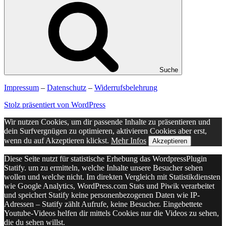
Suche
Impressum
–
Datenschutz
–
Widerrufsbelehrung
Stolz präsentiert von WordPress
Wir nutzen Cookies, um dir passende Inhalte zu präsentieren und
dein Surfvergnügen zu optimieren, aktivieren Cookies aber erst,
wenn du auf Akzeptieren klickst.
Mehr Infos
Akzeptieren
Diese Seite nutzt für statistische Erhebung das WordpressPlugin
Statify. um zu ermitteln, welche Inhalte unsere Besucher sehen
wollen und welche nicht. Im direkten Vergleich mit Statistikdiensten
wie Google Analytics, WordPress.com Stats und Piwik verarbeitet
und speichert Statify keine personenbezogenen Daten wie IP-
Adressen – Statify zählt Aufrufe, keine Besucher. Eingebettete
Youtube-Videos helfen dir mittels Cookies nur die Videos zu sehen,
die du sehen willst.