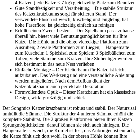
4 Katzen (jede Katze ≤ 7 kg) gleichzeitig Platz zum Benutzen
Gute Standfestigkeit und Verarbeitung – Die stabile Struktur
des Katzenkratzbaums sorgt für sicheren Stand. Der
verwendete Plüsch ist weich, kuschelig und langlebig, hat
hohe Faserflore, ist gleichzeitig einfach zu reinigen
Erfüllt seinen Zweck bestens – Der Spielbaum passt zuhause
überall hin, bietet viele Benutzungsmöglichkeiten für Ihre
Katze: Die Höhle und die obige viereckige Plattform zum
Ausruhen; 2 ovale Plattformen zum Liegen; 1 Hängematte
zum Kuscheln; 1 Spielsisal zum Spielen; 3 Spielbällchen zum
Toben; viele Stämme zum Kratzen. Ihre Stubentiger werden
sich bestimmt in das neue Nest verlieben
Einfache Montage – Der Kletterbaum für Katze ist leicht
aufzubauen. Das Werkzeug und eine verständliche Anleitung
werden mitgeliefert. Nach dem Aufbau dient der
Katzenkratzbaum auch perfekt als Dekoration
Formvollendete Optik – Dieser Kratzbaum hat ein klassisches
Design, wirkt großzügig und schick
Der Songmics Katzenkratzbaum ist robust und stabil. Der Natursisal
umhüllt die Stämme. Die Struktur der 4 unteren Stämme erhöht die
komplette Stabilität. Die 2 großen Plattformen bieten Ihren Katzen
Sprungmöglichkeiten, darauf können sie sich auch hinlegen. Die
Hängematte ist weich, die Kordel ist fest, das Anbringen ist einfach,
die Katze fühlt sich dort wohl. In der oberen Höhle können Ihre